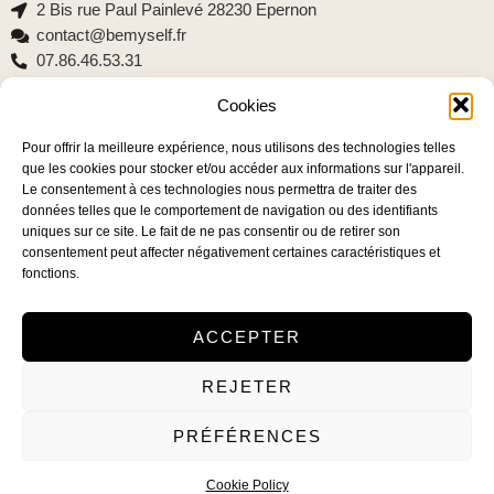
2 Bis rue Paul Painlevé 28230 Epernon
contact@bemyself.fr
07.86.46.53.31
Cookies
Pour offrir la meilleure expérience, nous utilisons des technologies telles
Lien utiles
que les cookies pour stocker et/ou accéder aux informations sur l'appareil.
Le consentement à ces technologies nous permettra de traiter des
CGU
données telles que le comportement de navigation ou des identifiants
Politique de confidentialité
uniques sur ce site. Le fait de ne pas consentir ou de retirer son
Contact
consentement peut affecter négativement certaines caractéristiques et
fonctions.
ACCEPTER
REJETER
© 2025 – Tous droits réservés.
PRÉFÉRENCES
Cookie Policy