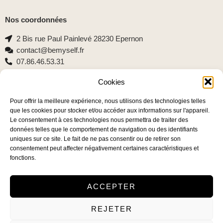
Nos coordonnées
2 Bis rue Paul Painlevé 28230 Epernon
contact@bemyself.fr
07.86.46.53.31
Cookies
Pour offrir la meilleure expérience, nous utilisons des technologies telles
Lien utiles
que les cookies pour stocker et/ou accéder aux informations sur l'appareil.
Le consentement à ces technologies nous permettra de traiter des
CGU
données telles que le comportement de navigation ou des identifiants
Politique de confidentialité
uniques sur ce site. Le fait de ne pas consentir ou de retirer son
Contact
consentement peut affecter négativement certaines caractéristiques et
fonctions.
ACCEPTER
REJETER
© 2025 – Tous droits réservés.