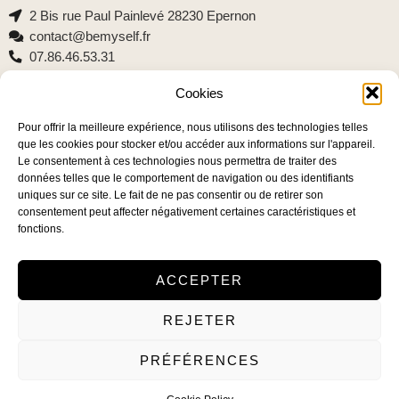
2 Bis rue Paul Painlevé 28230 Epernon
contact@bemyself.fr
07.86.46.53.31
Cookies
Pour offrir la meilleure expérience, nous utilisons des technologies telles
Lien utiles
que les cookies pour stocker et/ou accéder aux informations sur l'appareil.
Le consentement à ces technologies nous permettra de traiter des
CGU
données telles que le comportement de navigation ou des identifiants
Politique de confidentialité
uniques sur ce site. Le fait de ne pas consentir ou de retirer son
Contact
consentement peut affecter négativement certaines caractéristiques et
fonctions.
ACCEPTER
REJETER
© 2025 – Tous droits réservés.
PRÉFÉRENCES